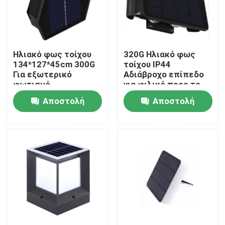
VR παρουσιάστε
Ηλιακό φως τοίχου
320G Ηλιακό φως
Περίπου εμείς
134*127*45cm 300G
τοίχου IP44
Για εξωτερικό
Αδιάβροχο επίπεδο
φωτισμό
για φιλικό προς το
Γύρος εργοστασίων
περιβάλλον φωτισμό
Αποστολή
Αποστολή
ερώτησης
ερώτησης
Ποιοτικός έλεγχος
μας ελάτε σε επαφή με
Ζητήστε ένα απόσπασμα
Φω'τα εργασίας των φορητών οδηγήσεων