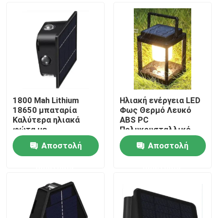
1800 Mah Lithium
Ηλιακή ενέργεια LED
18650 μπαταρία
Φως Θερμό Λευκό
Καλύτερα ηλιακά
ABS PC
φώτα με
Πολυκρυσταλλικό
μονοκρυσταλλικό
πυριτικό Ηλιακό
Αποστολή
Αποστολή
πυριτικό ηλιακό
Πίνακα IP44
Σπίτι
πάνελ
Αδιάβροχο
ερώτησης
ερώτησης
Προϊόντα
Βίντεο