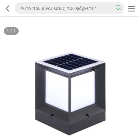
1
/
1