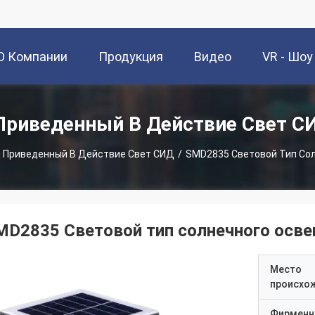
О Компании
Продукция
Видео
VR - Шоу
Приведенный В Действие Свет С
 Приведенный В Действие Свет СИД
/
SMD2835 Световой Тип Со
MD2835 Световой тип солнечного осве
Место
происхо
Фирменн