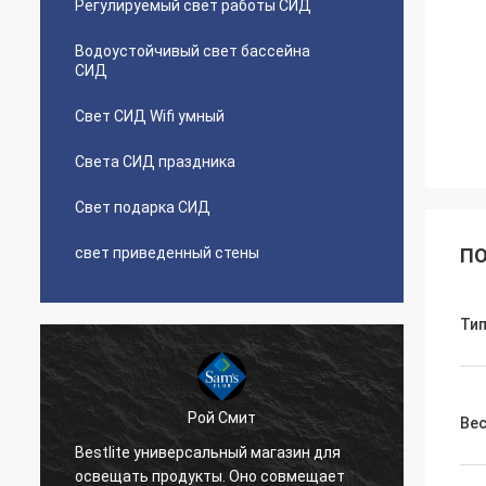
Регулируемый свет работы СИД
Водоустойчивый свет бассейна
СИД
Свет СИД Wifi умный
Света СИД праздника
Свет подарка СИД
свет приведенный стены
ПО
Ти
Рой Смит
Ве
Bestlite универсальный магазин для
Bestli
освещать продукты. Оно совмещает
котор