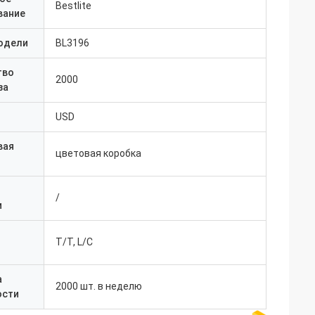
Bestlite
вание
одели
BL3196
тво
2000
за
USD
вая
цветовая коробка
/
и
T/T, L/C
а
2000 шт. в неделю
ости