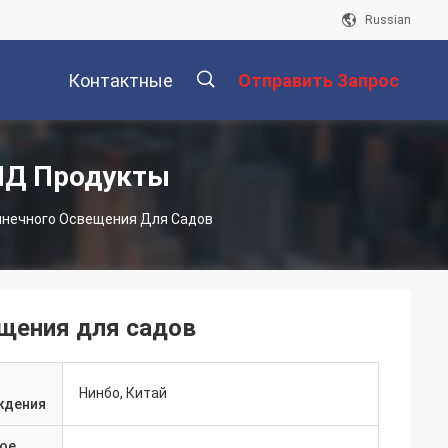
Russian
Контактные
Отправить Запрос
Данные
描
ИД Продукты
лнечного Освещения Для Садов
述
щения для садов
Нинбо, Китай
ждения
ое