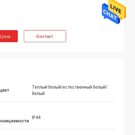
 Цена
Контакт
Теплый белый/естественный белый/
цвет
белый
IP44
роницаемости