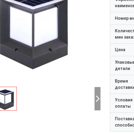
наимено
Номер м
Количес
мин зака
Цена
Упаковы
детали
Время
доставк
Условия
оплаты
Поставк
способн