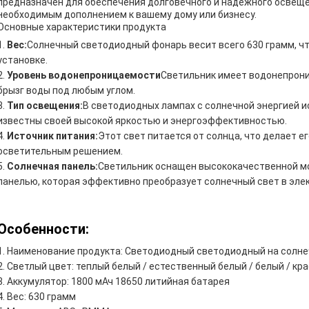
предназначен для обеспечения долговечного и надежного освеще
необходимым дополнением к вашему дому или бизнесу.
Основные характеристики продукта
Вес:
Солнечный светодиодный фонарь весит всего 630 грамм, чт
установке.
Уровень водонепроницаемости
Светильник имеет водонепрониц
брызг воды под любым углом.
Тип освещения:
В светодиодных лампах с солнечной энергией 
известны своей высокой яркостью и энергоэффективностью.
Источник питания:
Этот свет питается от солнца, что делает е
осветительным решением.
Солнечная панель:
Светильник оснащен высококачественной м
панелью, которая эффективно преобразует солнечный свет в элек
Особенности:
Наименование продукта: Светодиодный светодиодный на солне
Светлый цвет: теплый белый / естественный белый / белый / кр
Аккумулятор: 1800 мАч 18650 литийная батарея
Вес: 630 грамм