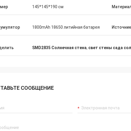
ень много оценен. Вы делали мою
змер
145*145*190 см
Материа
 так много более легким из-за
 профессионализма, знания, и
ности объединить на таком
кумулятор
1800mAh 18650 литийная батарея
Источник
ом разнообразии проектов. Я
всегда сокровище ваше
льство и много, много лет мы
делить
SMD2835 Солнечная стена
,
свет стены сада со
али совместно.
ТАВЬТЕ СООБЩЕНИЕ