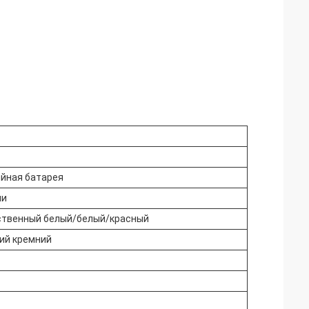
йная батарея
ии
ственный белый/белый/красный
ий кремний