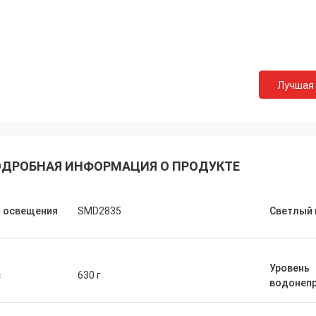
Лучшая
ДРОБНАЯ ИНФОРМАЦИЯ О ПРОДУКТЕ
п освещения
SMD2835
Светлый 
Уровень
Ворота Findy
с
630 г
водонеп
te фантастическая компания,
ый нужно работать с и каждый из