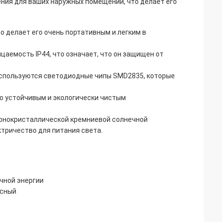
ния для ваших наружных помещений, что делает его
о делает его очень портативным и легким в
аемость IP44, что означает, что он защищен от
используются светодиодные чипы SMD2835, которые
го устойчивым и экологически чистым
онокристаллической кремниевой солнечной
тричество для питания света.
чной энергии
асный