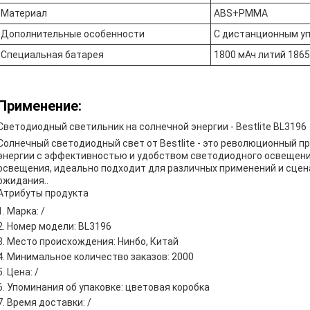
Материал
ABS+PMMA
Дополнительные особенности
С дистанционным у
Специальная батарея
1800 мАч литий 186
Применение:
Светодиодный светильник на солнечной энергии - Bestlite BL3196
Солнечный светодиодный свет от Bestlite - это революционный п
энергии с эффективностью и удобством светодиодного освещения
освещения, идеально подходит для различных применений и сцен
ожидания..
Атрибуты продукта
Марка: /
Номер модели: BL3196
Место происхождения: Нинбо, Китай
Минимальное количество заказов: 2000
Цена: /
Упоминания об упаковке: цветовая коробка
Время доставки: /