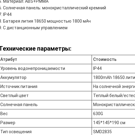
Материал: ABS+PMMA
Солнечная панель: монокристаллический кремний
IP44
Батарея лития 18650 мощностью 1800 мАч
С дистанционным управлением
Технические параметры:
Атрибут
Стоимость
Уровень водонепроницаемости
IP44
Аккумулятор
1800mAh 18650 лити
Источник питания
На солнечной энерг
Светлый цвет
Теплый белый/есте
Солнечная панель
Монокристаллическ
Вес
630G
Размер
145*145*190 см
Тип освещения
SMD2835