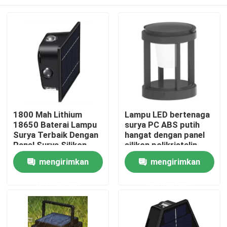
1800 Mah Lithium
Lampu LED bertenaga
18650 Baterai Lampu
surya PC ABS putih
Surya Terbaik Dengan
hangat dengan panel
Panel Surya Silikon
silikon polikristalin
Monokristalin
300lm 18650 baterai
Rumah
mengirimkan
mengirimkan
permintaan
permintaan
Produk
Video