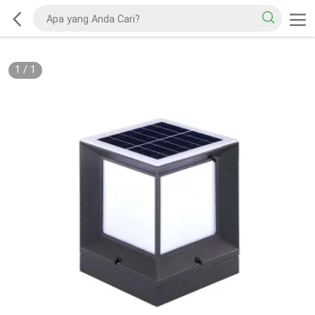
1
/
1