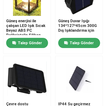
SG Gösterisi
Güneş enerjisi ile
Güneş Duvar Işığı
çalışan LED Işık Sıcak
134*127*45cm 300G
Hakkımızda
Beyaz ABS PC
Dış Işıklandırma için
Polikristalin Silikon
Güneş Paneli IP44 Su
Talep Gönder
Talep Gönder
Fabrika turu
geçirmez
Kalite kontrol
Bize Ulaşın
Bir teklif isteği
Taşınabilir LED Çalışma Lambaları
Çevre dostu
IP44 Su geçirmez