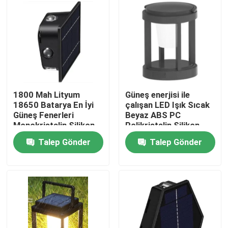
1800 Mah Lityum
Güneş enerjisi ile
18650 Batarya En İyi
çalışan LED Işık Sıcak
Güneş Fenerleri
Beyaz ABS PC
Monokristalin Silikon
Polikristalin Silikon
Güneş Paneli
Panelli 300lm 18650
Talep Gönder
Talep Gönder
Pil
Ev
Ürünler
videolar