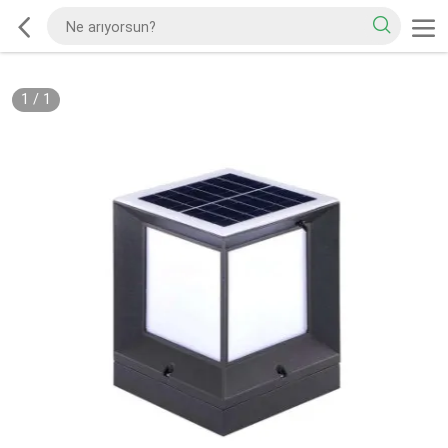
1
/
1