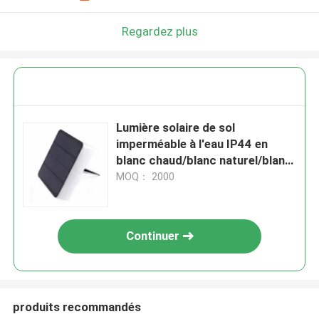
Regardez plus
Lumière solaire de sol
imperméable à l'eau IP44 en
blanc chaud/blanc naturel/blanc
pour l'extérieur
MOQ： 2000
Continuer
produits recommandés