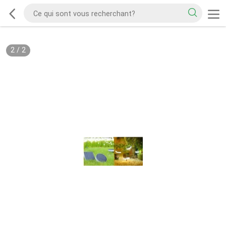
2
/
2