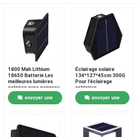
1800 Mah Lithium
Éclairage solaire
18650 Batterie Les
134*127*45cm 300G
meilleures lumières
Pour l'éclairage
solaires avec panneau
extérieur
solaire au silicium
Maison
envoyer une
envoyer une
monocristallin
demande
demande
Produits
Vidéos