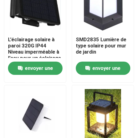
Exposition de VR
Au sujet de nous
L'éclairage solaire à
SMD2835 Lumière de
paroi 320G IP44
type solaire pour mur
Niveau imperméable à
de jardin
Visite d'usine
l'eau pour un éclairage
écologique
envoyer une
envoyer une
Contrôle de qualité
demande
demande
contactez-nous
Demandez une citation
Lumières portatives de travail de LED