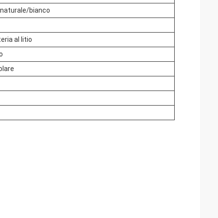
 naturale/bianco
ia al litio
o
olare