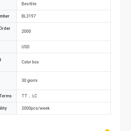
Bestlite
umber
BL3197
Order
2000
USD
g
Color box
30 giorni
a
Terms
TT， LC
lity
2000pcs/week