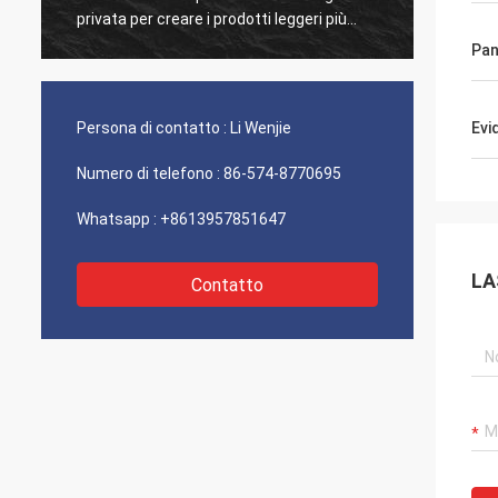
privata per creare i prodotti leggeri più
tanto p
luminosi sul mercato. Bestlite è il nostro
profes
Pan
fornitore di numero uno e un molto tempo,
cooper
partner di fiducia. Abbiamo una serie di
proget
progetti che stiamo lavorando sopra.
amicizi
Persona di contatto :
Li Wenjie
Evi
Sono sicuro noi continuerò a riuscire in
abbiam
futuro!
Numero di telefono :
86-574-8770695
Whatsapp :
+8613957851647
LA
Contatto