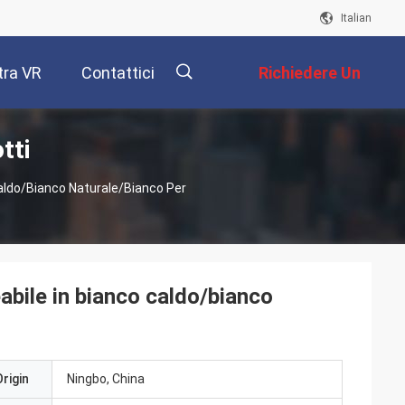
Italian
ra VR
Contattici
Richiedere Un
tti
Preventivo
描
aldo/bianco Naturale/bianco Per
述
bile in bianco caldo/bianco
rigin
Ningbo, China