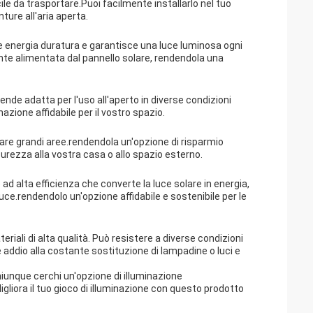
le da trasportare.Puoi facilmente installarlo nel tuo
ture all'aria aperta.
ce energia duratura e garantisce una luce luminosa ogni
ente alimentata dal pannello solare, rendendola una
rende adatta per l'uso all'aperto in diverse condizioni
zione affidabile per il vostro spazio.
nare grandi aree.rendendola un'opzione di risparmio
curezza alla vostra casa o allo spazio esterno.
ad alta efficienza che converte la luce solare in energia,
uce.rendendolo un'opzione affidabile e sostenibile per le
riali di alta qualità. Può resistere a diverse condizioni
 addio alla costante sostituzione di lampadine o luci e
chiunque cerchi un'opzione di illuminazione
liora il tuo gioco di illuminazione con questo prodotto