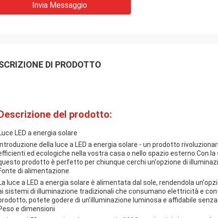
Invia Messaggio
SCRIZIONE DI PRODOTTO
Descrizione del prodotto:
Luce LED a energia solare
Introduzione della luce a LED a energia solare - un prodotto rivoluzionar
efficienti ed ecologiche nella vostra casa o nello spazio esterno.Con la
questo prodotto è perfetto per chiunque cerchi un'opzione di illuminaz
Fonte di alimentazione
La luce a LED a energia solare è alimentata dal sole, rendendola un'
ai sistemi di illuminazione tradizionali che consumano elettricità e co
prodotto, potete godere di un'illuminazione luminosa e affidabile senza 
Peso e dimensioni