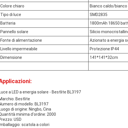
Colore chiaro
Bianco caldo/bianco
Tipo di luce
SMD2835
Batteria
1800mAh 18650 batter
Pannello solare
Silicio monocristallin
Fonte di alimentazione
Azionato a energia s
Livello impermeabile
Protezione IP44
Dimensione
141*141*32cm
Applicazioni:
Luce a LED a energia solare - Bestlite BL3197
Marchio: Bestlite
Numero di modello: BL3197
Luogo di origine: Ningbo, Cina
Quantità minima d'ordine: 2000
Prezzo: USD
Imballaggio: scatola a colori