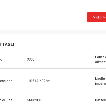
Miglior 
TTAGLI
Fonte 
so
330g
alimen
Livello
ensione
141*141*32cm
imperm
Portoni di Findy
te è stato una società fantastica da
re con ed ognuno di voi molto è
o di luce
SMD2835
Batter
zato. Avete reso il mio lavoro così