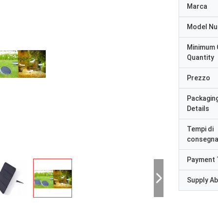
Marca
Model N
Minimum 
Quantity
Prezzo
Packagin
Details
Tempi di
consegn
Payment 
Supply Abi