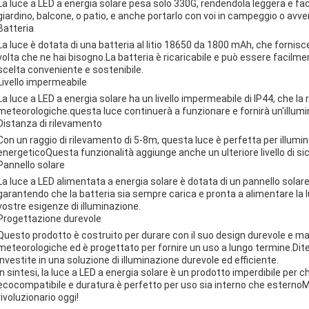
La luce a LED a energia solare pesa solo 330G, rendendola leggera e faci
giardino, balcone, o patio, e anche portarlo con voi in campeggio o avven
Batteria
La luce è dotata di una batteria al litio 18650 da 1800 mAh, che fornis
volta che ne hai bisogno.La batteria è ricaricabile e può essere facilm
scelta conveniente e sostenibile.
Livello impermeabile
La luce a LED a energia solare ha un livello impermeabile di IP44, che la 
meteorologiche.questa luce continuerà a funzionare e fornirà un'illumina
Distanza di rilevamento
Con un raggio di rilevamento di 5-8m, questa luce è perfetta per illumi
energeticoQuesta funzionalità aggiunge anche un ulteriore livello di si
Pannello solare
La luce a LED alimentata a energia solare è dotata di un pannello solare 
garantendo che la batteria sia sempre carica e pronta a alimentare la l
vostre esigenze di illuminazione.
Progettazione durevole
Questo prodotto è costruito per durare con il suo design durevole e mate
meteorologiche ed è progettato per fornire un uso a lungo termine.Dite
investite in una soluzione di illuminazione durevole ed efficiente.
In sintesi, la luce a LED a energia solare è un prodotto imperdibile per 
ecocompatibile e duratura.è perfetto per uso sia interno che esternoMig
rivoluzionario oggi!