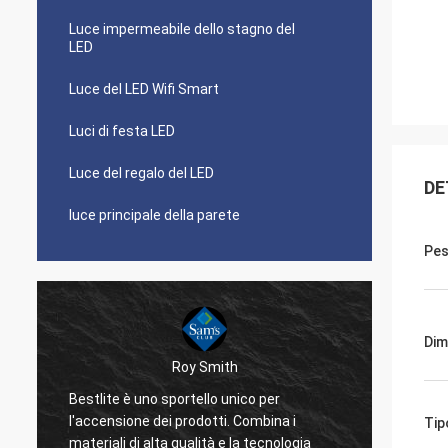
Luce impermeabile dello stagno del
LED
Luce del LED Wifi Smart
Luci di festa LED
Luce del regalo del LED
DE
luce principale della parete
Pe
Dim
Roy Smith
a
Bestlite è uno sportello unico per
Bestli
l'accensione dei prodotti. Combina i
lavora
Tip
materiali di alta qualità e la tecnologia
apprez