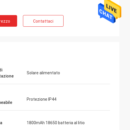
Prezzo
Contattaci
di
Solare alimentato
tazione
Protezione IP44
eabile
ia
1800mAh 18650 batteria al litio