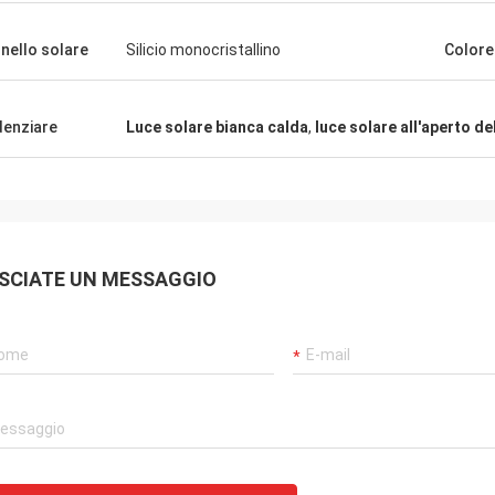
iù facile a causa della vostre
sionalità, conoscenza e volontà
nello solare
Silicio monocristallino
Colore
are su una tal ampia varietà di
ti. Farò tesoro sempre la vostra
a e le molte, molti anni che
denziare
Luce solare bianca calda
,
luce solare all'aperto d
o lavorato insieme.
SCIATE UN MESSAGGIO