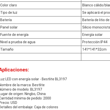
Color claro
Blanco cálido/bla
Tipo de luz
Se aplicará el pr
Batería
Batería de litio 
Panel solar
Silicio monocrista
Fuente de energía
Energía solar
Nivel a prueba de agua
Protección IP44
Tamaño
141*141*32cm
Aplicaciones:
Luz LED con energía solar - Bestlite BL3197
Nombre de la marca: Bestlite
Número de modelo: BL3197
Lugar de origen: Ningbo, China
Cantidad mínima de pedido: 2000
Precio: USD
Detalles del embalaje: Caja de colores