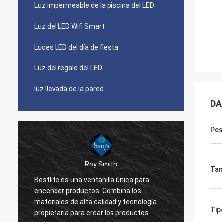
Luz impermeable de la piscina del LED
Luz del LED Wifi Smart
Luces LED del día de fiesta
Luz del regalo del LED
luz llevada de la pared
DA
Pe
Roy Smith
Ta
Bestlite es una ventanilla única para
Bestli
encender productos. Combina los
a trab
materiales de alta calidad y tecnología
de ust
Tip
propietaria para crear los productos
trabaj