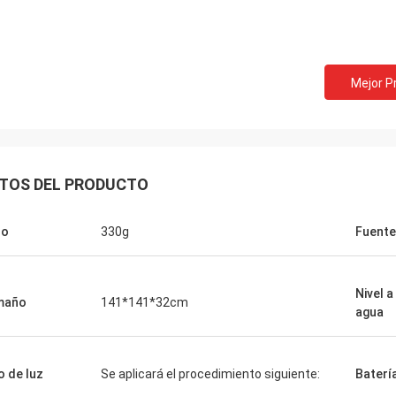
Mejor P
TOS DEL PRODUCTO
so
330g
Fuente
Puertas de Findy
Nivel 
maño
141*141*32cm
agua
te ha sido una compañía fantástica
ajar con y aprecian todo el mundo
ed mucho. Usted ha hecho mi
o de luz
Se aplicará el procedimiento siguiente:
Baterí
o tanto más fácil debido a su