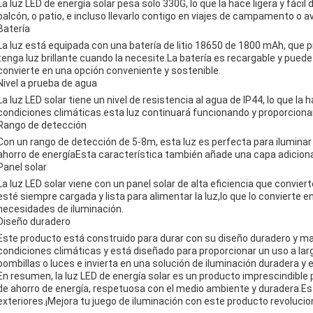
La luz LED de energía solar pesa solo 330G, lo que la hace ligera y fácil
balcón, o patio, e incluso llevarlo contigo en viajes de campamento o ave
Batería
La luz está equipada con una batería de litio 18650 de 1800 mAh, que p
tenga luz brillante cuando la necesite.La batería es recargable y puede 
convierte en una opción conveniente y sostenible.
Nivel a prueba de agua
La luz LED solar tiene un nivel de resistencia al agua de IP44, lo que la
condiciones climáticas.esta luz continuará funcionando y proporcionar
Rango de detección
Con un rango de detección de 5-8m, esta luz es perfecta para iluminar
ahorro de energíaEsta característica también añade una capa adicional
Panel solar
La luz LED solar viene con un panel solar de alta eficiencia que conviert
esté siempre cargada y lista para alimentar la luz,lo que lo convierte 
necesidades de iluminación.
Diseño duradero
Este producto está construido para durar con su diseño duradero y mat
condiciones climáticas y está diseñado para proporcionar un uso a lar
bombillas o luces e invierta en una solución de iluminación duradera y e
En resumen, la luz LED de energía solar es un producto imprescindible
de ahorro de energía, respetuosa con el medio ambiente y duradera.Es
exteriores.¡Mejora tu juego de iluminación con este producto revolucio