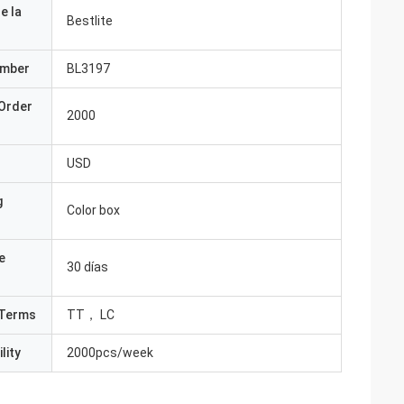
e la
Bestlite
umber
BL3197
Order
2000
USD
g
Color box
e
30 días
Terms
TT， LC
lity
2000pcs/week