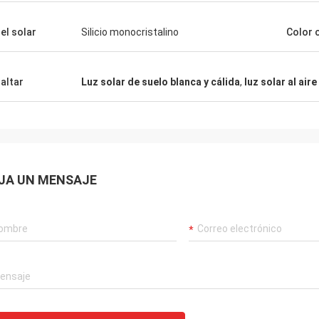
ionalismo, conocimiento, y buena
ad de cooperar en tales una amplia
el solar
Silicio monocristalino
Color 
ad de proyectos. Atesoraré siempre
stad y las muchas, muchos años
mos trabajado juntos.
altar
Luz solar de suelo blanca y cálida
,
luz solar al aire
JA UN MENSAJE