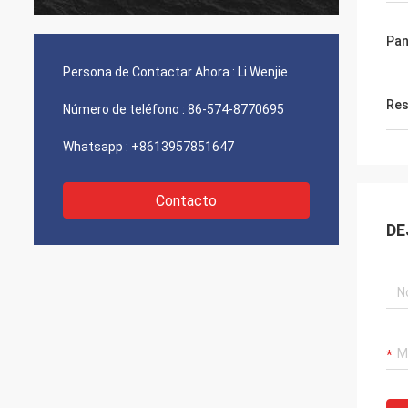
ligeros más brillantes en el mercado.
profes
Bestlite es nuestro proveedor y un rato
volunt
Pan
e
largo, socio de confianza del número uno.
varied
Tenemos varios proyectos que estamos
su ami
Persona de Contactar Ahora :
Li Wenjie
trabajando encendido. ¡Me siento
que he
confiado nosotros continuaré siendo
Res
Número de teléfono :
86-574-8770695
acertado en el futuro!
Whatsapp :
+8613957851647
Contacto
DE