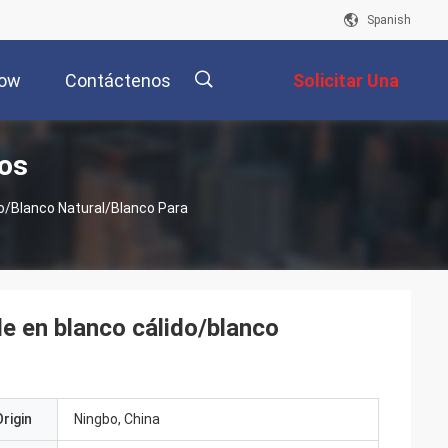
Spanish
how
Contáctenos
Solicitar Una
tos
Cotización
描
do/blanco Natural/blanco Para
述
e en blanco cálido/blanco
rigin
Ningbo, China