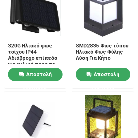
VR παρουσιάστε
Περίπου εμείς
320G Ηλιακό φως
SMD2835 Φως τύπου
τοίχου IP44
Ηλιακό Φως Φύλης
Γύρος εργοστασίων
Αδιάβροχο επίπεδο
Λύση Για Κήπο
για φιλικό προς το
περιβάλλον φωτισμό
Αποστολή
Αποστολή
Ποιοτικός έλεγχος
ερώτησης
ερώτησης
μας ελάτε σε επαφή με
Ζητήστε ένα απόσπασμα
Φω'τα εργασίας των φορητών οδηγήσεων