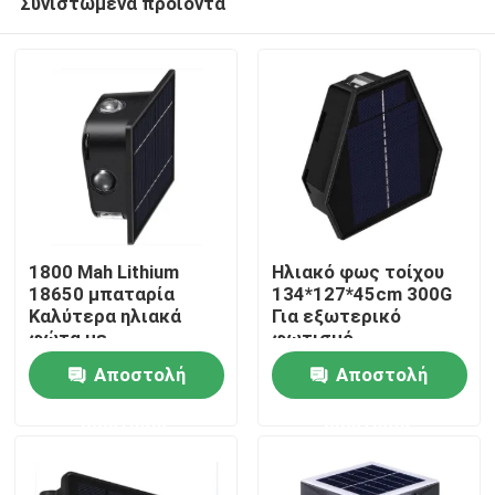
Συνιστώμενα προϊόντα
1800 Mah Lithium
Ηλιακό φως τοίχου
18650 μπαταρία
134*127*45cm 300G
Καλύτερα ηλιακά
Για εξωτερικό
φώτα με
φωτισμό
Σπίτι
μονοκρυσταλλικό
Αποστολή
Αποστολή
πυριτικό ηλιακό
πάνελ
Προϊόντα
ερώτησης
ερώτησης
Βίντεο