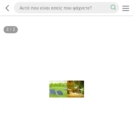
2
/
2