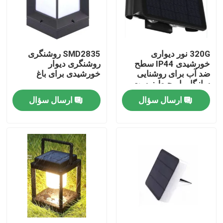
نمایش واقعیت مجازی
320G نور دیواری
SMD2835 روشنگری
درباره ما
خورشیدی IP44 سطح
روشنگری دیوار
ضد آب برای روشنایی
خورشیدی برای باغ
سازگار با محیط زیست
تور کارخانه
ارسال سؤال
ارسال سؤال
کنترل کیفیت
با ما تماس بگیرید
درخواست نقل قول
چراغ کار LED قابل حمل