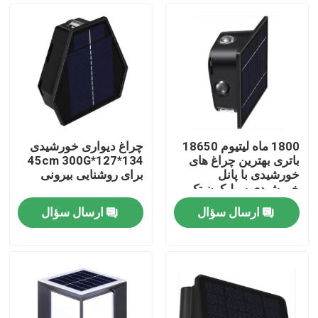
1800 ماه لیتیوم 18650
چراغ دیواری خورشیدی
باتری بهترین چراغ های
134*127*45cm 300G
خورشیدی با پانل
برای روشنایی بیرونی
خورشیدی سیلیکون تک
کریستال
ارسال سؤال
ارسال سؤال
صفحه اصلی
محصولات
فیلم های