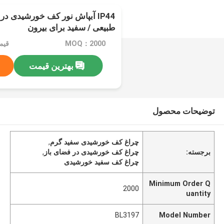
IP44 آبپاش نور کف خورشیدی د
طبیعی / سفید برای بیرون
MOQ：2000
قیمت
بهترین قیمت
توضیحات محصول
چراغ کف خورشیدی سفید گرم
,
برجسته:
چراغ کف خورشیدی در فضای باز
,
چراغ کف سفید خورشیدی
Minimum Order Q
2000
uantity
BL3197
Model Number