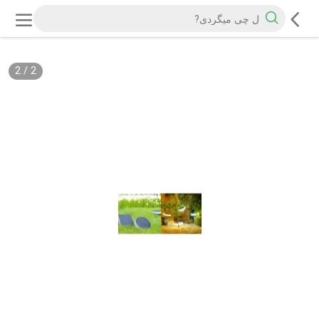
2
/
2