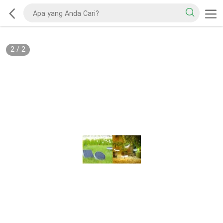
2
/
2