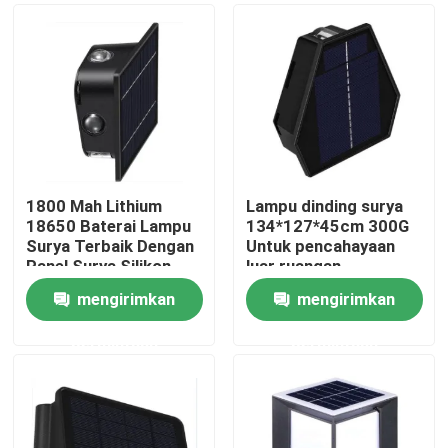
1800 Mah Lithium
Lampu dinding surya
18650 Baterai Lampu
134*127*45cm 300G
Surya Terbaik Dengan
Untuk pencahayaan
Panel Surya Silikon
luar ruangan
Monokristalin
mengirimkan
mengirimkan
Rumah
permintaan
permintaan
Produk
Video