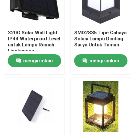
Pertunjukan VR
320G Solar Wall Light
SMD2835 Tipe Cahaya
Tentang kami
IP44 Waterproof Level
Solusi Lampu Dinding
untuk Lampu Ramah
Surya Untuk Taman
Lingkungan
Tur Pabrik
mengirimkan
mengirimkan
permintaan
permintaan
Kontrol kualitas
Hubungi kami
Permintaan Penawaran
Lampu Kerja LED Portabel